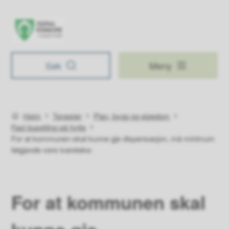
Åseral kommune
Søk
Meny
Du er her:
Heim
Tenester
Plan, bygg og eigedom
Fast busetjing på hytte
For at kommunen skal kunne gje dispensasjon, må minimum
følgjande vere ivareteke:
For at kommunen skal