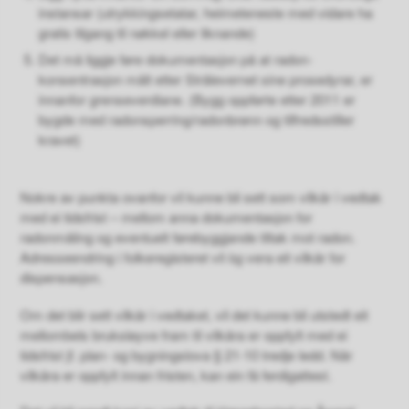
instansar (utrykkingsetatar, heimeteneste med vidare ha
gratis tilgang til nøkkel eller liknande)
Det må liggje føre dokumentasjon på at radon-
konsentrasjon målt etter Strålevernet sine prosedyrar, er
innanfor grenseverdiane. (Bygg oppførte etter 2011 er
bygde med radonsperring/radonbrønn og tilfredsstiller
kravet)
Nokre av punkta ovanfor vil kunne bli sett som vilkår i vedtak
med ei tidsfrist – mellom anna dokumentasjon for
radonmåling og eventuelt førebyggjande tiltak mot radon.
Adresseendring i folkeregisteret vil òg vera eit vilkår for
dispensasjon.
Om det blir sett vilkår i vedtaket, vil det kunne bli utstedt eit
mellombels bruksløyve fram til vilkåra er oppfylt med ei
tidsfrist jf. plan- og bygningslova § 21-10 tredje ledd. Når
vilkåra er oppfylt innan fristen, kan ein få ferdigattest.