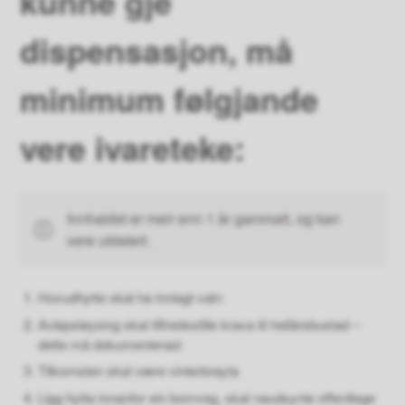
kunne gje
dispensasjon, må
minimum følgjande
vere ivareteke:
Innhaldet er meir enn 1 år gammalt, og kan
vere utdatert.
Hovudhytte skal ha innlagt vatn
Avløpsløysing skal tilfredsstille krava til heilårsbustad –
dette må dokumenterast
Tilkomsten skal være vinterbrøyta
Ligg hytta innanfor ein bomveg, skal naudsynte offentlege