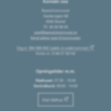
Kontakt oss
Åseral kommune
Gardsvegen 68
4540 Åseral
Tlf. 38 28 58 00
post@aseral.kommune.no
Send sikker post til kommunen
Org.nr: 964 966 842 (sjekk ut undernummer)
Konto nr: 3148 07 02142
Opningstider m.m.
Rådhuset:
07:30 - 15:00
Sentralbord:
09:00 - 14:00
Kart rådhus