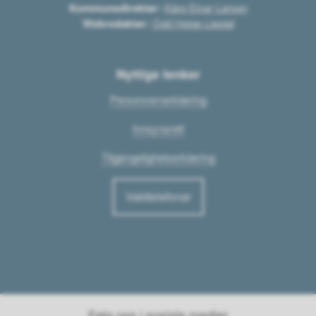
Kommunedirektør:
Kåre Einar Larsen
Webredaktør:
Odd Helge Liestøl
Nyttige lenker
Personvernerklæring
Innsynsrett
Tilgjengelighetserklæring
Vakttelefonar
Følg oss i sosiale medier