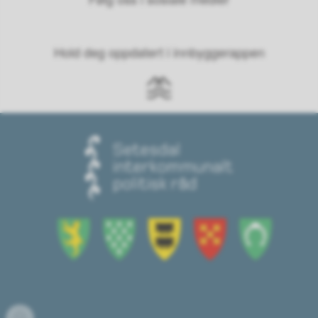
Hold deg oppdatert i innbyggerappen