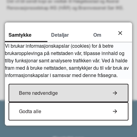
Det vil bli sendt kopi av vedtak til Hægebostad og Åseral
Renovasjonsselskap IKS (HÅR) og Brannvesenet Sør IKS.
Fann du det du leita etter?
Samtykke
Detaljar
Om
Vi brukar informasjonskapslar (cookies) for å betre
brukaropplevinga på nettstaden vår, tilpasse innhald og
Ja
Nei
tilby funksjonar samt analysere trafikken vår. Ved å halde
fram med å bruke nettstaden, samtykkjer du til vår bruk av
informasjonskapslar i samsvar med denne fråsegna.
Berre nødvendige
Godta alle