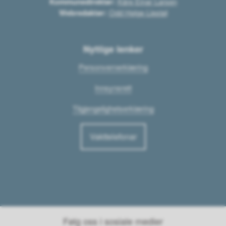
Kommunedirektør:
Kåre Einar Larsen
Webredaktør:
Odd Helge Liestøl
Nyttige lenker
Personvernerklæring
Innsynsrett
Tilgjengelighetserklæring
Vakttelefonar
Følg oss i sosiale medier