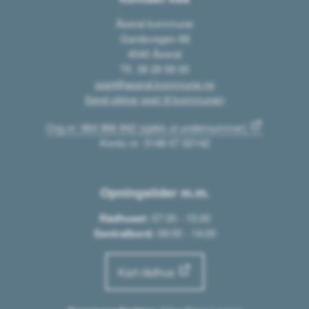
Åseral kommune
Gardsvegen 68
4540 Åseral
Tlf. 38 28 58 00
post@aseral.kommune.no
Send sikker post til kommunen
Org.nr: 964 966 842 (sjekk ut undernummer)
Konto nr: 3148 07 02142
Opningstider m.m.
Rådhuset:
07:30 - 15:00
Sentralbord:
09:00 - 14:00
Kart rådhus