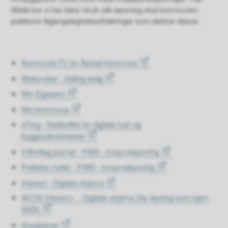
tilfelle kor vi har teke i bruk slik løysning skal kommunen
publisere tilgjengelegheitserklæringar som dekker desse.
Kommune-TV for Åseral kommune
Webcruiter - Stilling ledig
Min Eigedom
Min kommune
eTorg - Nettbutikk for digitale kart og
byggesakstenester
Offentleg journal - P360 - innsynsløysning
Politiske møter - P360 - innsynsløysning
Interact - Digitale skjema
ACOS Interact+ - Digitale skjema (Ny løysing som kjem
2026)
Arealplaner