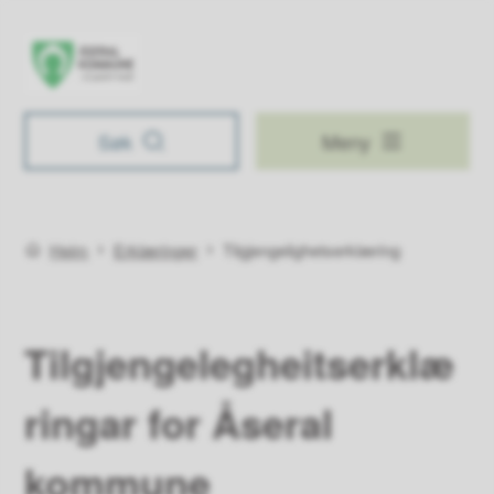
Åseral kommune
Søk
Meny
Du er her:
Heim
Erklæringer
Tilgjengelighetserklæring
Tilgjengelegheitserklæ
ringar for Åseral
kommune