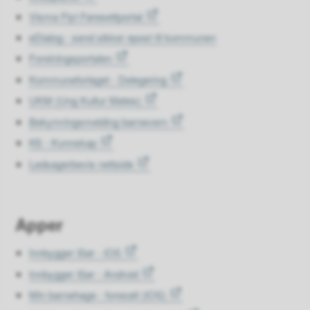
Visma Flyt Føresettportal
eDialog - send sikker epost til kommunen
Foreiningsportalen
Kommuneforlaget - Delegering
UKM (Ung Kultur Møtes)
Bekymringsmelding barnevern
KS - Kunnskap
Ledsagerbevis nettside
Apper
Innbygger iSør - iOS
Innbygger iSør - Android
Min barnehage - foresatt (iOS)