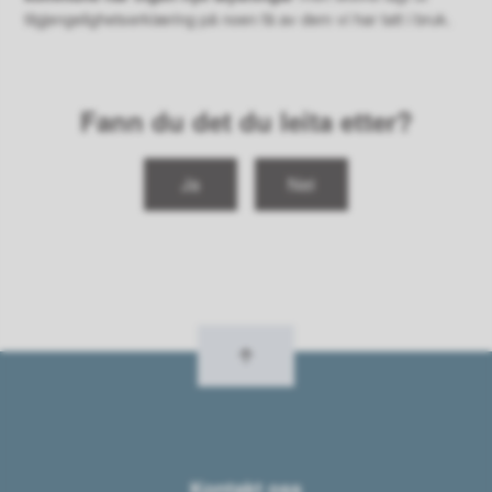
tilgjengelighetserklæring på noen få av dem vi har tatt i bruk.
Fann du det du leita etter?
Ja
Nei
Kontakt oss