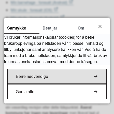
Min barnehage - foresatt (Android)
Min skule - foresatt (iOS)
Min skule - foresatt (Android)
Ledsagerbevis på iOS
Samtykke
Detaljar
Om
Ledsagerbevis på Android
Vi brukar informasjonskapslar (cookies) for å betre
brukaropplevinga på nettstaden vår, tilpasse innhald og
tilby funksjonar samt analysere trafikken vår. Ved å halde
fram med å bruke nettstaden, samtykkjer du til vår bruk av
Ekstranett og intranett
informasjonskapslar i samsvar med denne fråsegna.
Kva er ekstranett?
Berre nødvendige
Ekstranett ligg på internett og gjev tredjepartar tilgang til
avgrensa innhald på intranettet til ei bestemt verksemd. Dette
krevjar ofte autentisering av brukaren. Vi gjer merksam på at
Godta alle
krav om tilgjengelegheitserklæring kun gjeld løysningar som
er publiserte etter 1. februar 2023 eller som har gjennomgått
ein vesentleg revisjon etter dette tidspunktet.
Åseral
kommune har ingen nye løysningar
men likevel lagt ut