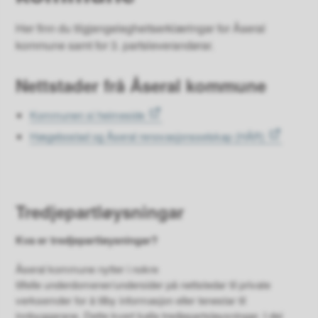
Her finn du tilgjengelegheitserklæringar for Åseral
kommune samt for 3. partsleverandørar.
Nettstader frå Åseral kommune
Kommunen si heimeside
Hægebostad og Åseral renovasjonsselskap (HÅR)
Tredjepartløysningar
Kva er tredjepartløysningar?
Åseral kommune nytter i nokre
tilfelle underdomener/undersider på nettstedar til private
verksemder for å tilby informasjon eller tenestar til
innbyggarane. Dette kvert kalla tredjepartsløysningar. I dei