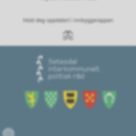
Hold deg oppdatert i innbyggerappen