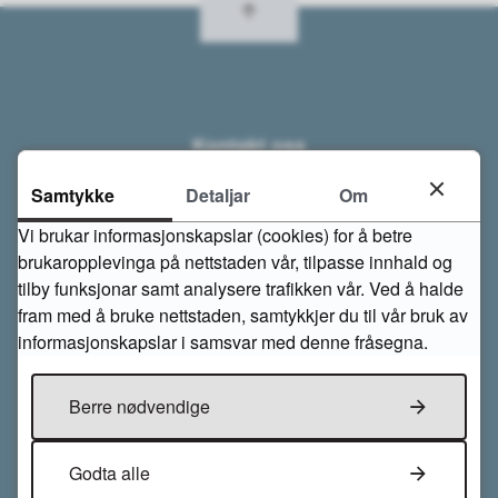
Kontakt oss
Åseral kommune
Samtykke
Detaljar
Om
Gardsvegen 68
Vi brukar informasjonskapslar (cookies) for å betre
4540 Åseral
Tlf. 38 28 58 00
brukaropplevinga på nettstaden vår, tilpasse innhald og
post@aseral.kommune.no
tilby funksjonar samt analysere trafikken vår. Ved å halde
Send sikker post til kommunen
fram med å bruke nettstaden, samtykkjer du til vår bruk av
informasjonskapslar i samsvar med denne fråsegna.
Org.nr: 964 966 842 (sjekk ut undernummer)
Konto nr: 3148 07 02142
Berre nødvendige
Opningstider m.m.
Godta alle