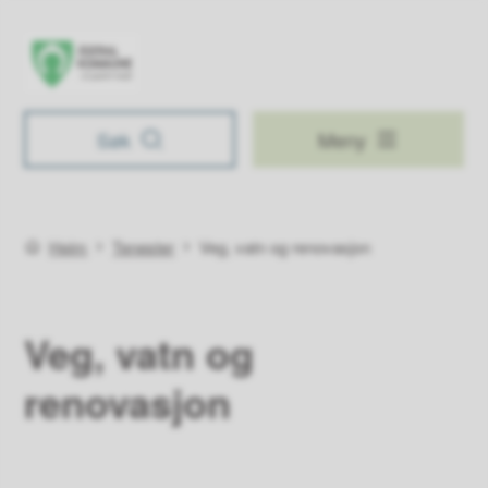
Åseral kommune
Søk
Meny
Du er her:
Heim
Tenester
Veg, vatn og renovasjon
Veg, vatn og
renovasjon