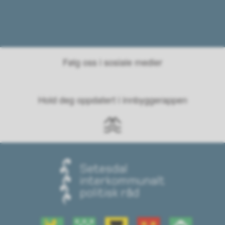
Følg oss i sosiale medier
Hold deg oppdatert i innbyggerappen