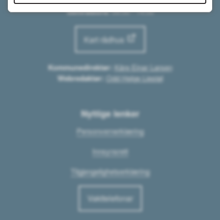
Rådhuset:
07:30 - 15:00
Sentralbord:
09:00 - 14:00
Kart rådhus
Kommunedirektør:
Kåre Einar Larsen
Webredaktør:
Odd Helge Liestøl
Nyttige lenker
Personvernerklæring
Innsynsrett
Tilgjengelighetserklæring
Vakttelefonar