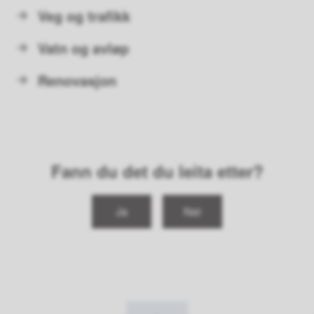
Veg og trafikk
Vatn og avløp
Renovasjon
Fann du det du leita etter?
Ja
Nei