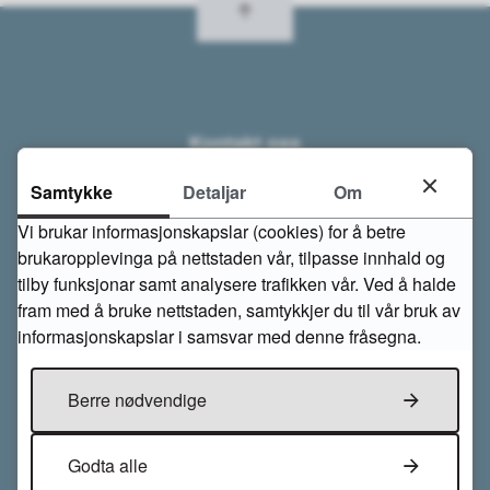
Kontakt oss
Åseral kommune
Samtykke
Detaljar
Om
Gardsvegen 68
Vi brukar informasjonskapslar (cookies) for å betre
4540 Åseral
Tlf. 38 28 58 00
brukaropplevinga på nettstaden vår, tilpasse innhald og
post@aseral.kommune.no
tilby funksjonar samt analysere trafikken vår. Ved å halde
Send sikker post til kommunen
fram med å bruke nettstaden, samtykkjer du til vår bruk av
informasjonskapslar i samsvar med denne fråsegna.
Org.nr: 964 966 842 (sjekk ut undernummer)
Konto nr: 3148 07 02142
Berre nødvendige
Opningstider m.m.
Godta alle