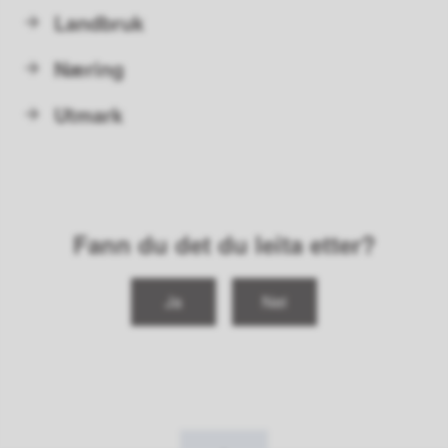
Landbruk
Næring
Utmark
Fann du det du leita etter?
Ja
Nei