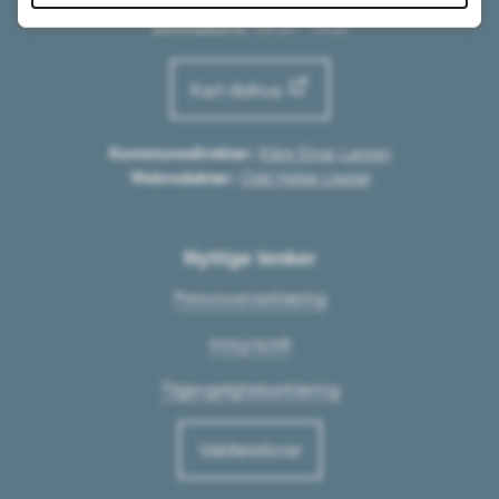
Rådhuset:
07:30 - 15:00
Sentralbord:
09:00 - 14:00
Kart rådhus
Kommunedirektør:
Kåre Einar Larsen
Webredaktør:
Odd Helge Liestøl
Nyttige lenker
Personvernerklæring
Innsynsrett
Tilgjengelighetserklæring
Vakttelefonar