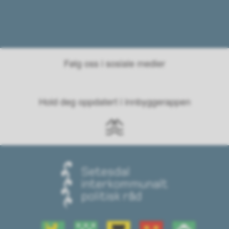
Følg oss i sosiale medier
Hold deg oppdatert i innbyggerappen