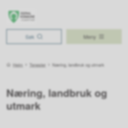
Åseral kommune
Søk
Meny
Du er her:
Heim
Tenester
Næring, landbruk og utmark
Næring, landbruk og
utmark