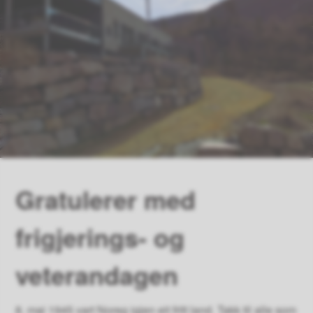
Gratulerer med
frigjerings- og
veterandagen
8. mai 1945 vart Noreg igjen eit fritt land. Takk til alle som