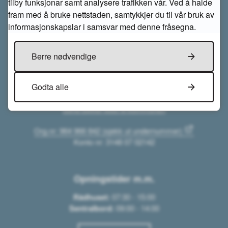
tilby funksjonar samt analysere trafikken vår. Ved å halde
fram med å bruke nettstaden, samtykkjer du til vår bruk av
informasjonskapslar i samsvar med denne fråsegna.
Kontakt oss
Åseral kommune
Berre nødvendige
Gardsvegen 68
4540 Åseral
Godta alle
Tlf. 38 28 58 00
post@aseral.kommune.no
Send sikker post til kommunen
Org.nr: 964 966 842 (sjekk ut undernummer)
Konto nr: 3148 07 02142
Opningstider m.m.
Rådhuset:
07:30 - 15:00
Sentralbord:
09:00 - 14:00