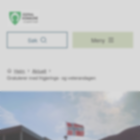
Åseral kommune
Søk
Meny
Du er her:
Heim
Aktuelt
Gratulerer med frigjerings- og veterandagen