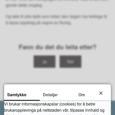
gjorde dette mogleg.
Og takk til alle dykk som sidan den dagen har bidrege til
å løyse oppdrag på vegne av Noreg.
Fann du det du leita etter?
Ja
Nei
Samtykke
Detaljar
Om
Vi brukar informasjonskapslar (cookies) for å betre
brukaropplevinga på nettstaden vår, tilpasse innhald og