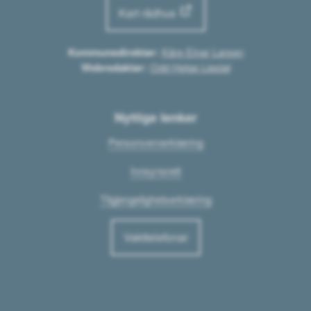
Kart rådhus
Kommunedirektør:
Kåre Einar Larsen
Webredaktør:
Odd Helge Liestøl
Nyttige lenker
Personvernerklæring
Innsynsrett
Tilgjengelighetserklæring
Vakttelefonar