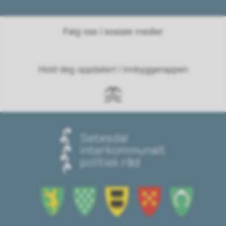
Følg oss i sosiale medier
Hold deg oppdatert i innbyggerappen