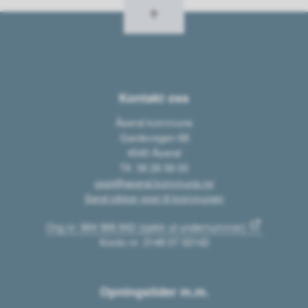
Kontakt oss
Åseral kommune
Gardsvegen 68
4540 Åseral
Tlf. 38 28 58 00
post@aseral.kommune.no
Send sikker post til kommunen
Org.nr: 964 966 842 (sjekk ut undernummer)
Konto nr: 3148 07 02142
Opningstider m.m.