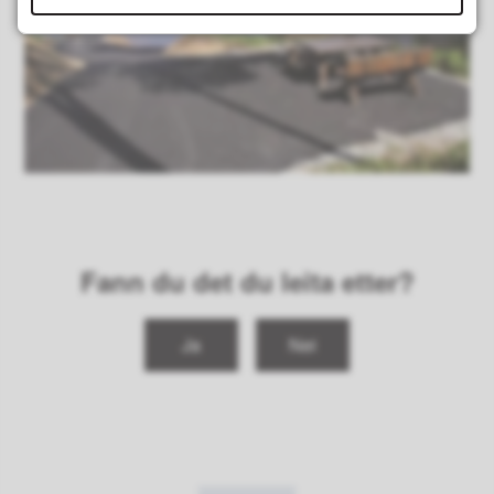
Fann du det du leita etter?
Ja
Nei