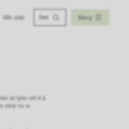
Min side
Meny
 eit fylke rett til å
 vilkår for at