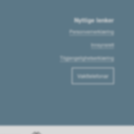
Nyttige lenker
Personvernerklæring
Innsynsrett
Tilgjengelighetserklæring
Vakttelefonar