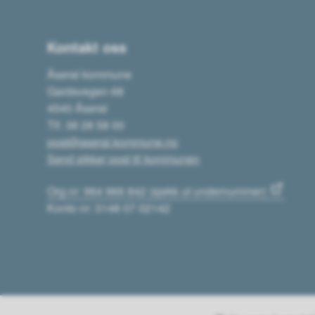
Kontakt oss
Åseral kommune
Gardsvegen 68
4540 Åseral
Tlf. 38 28 58 00
post@aseral.kommune.no
Send sikker post til kommunen
Org.nr: 964 966 842 (sjekk ut undernummer)
Konto nr: 3148 07 02142