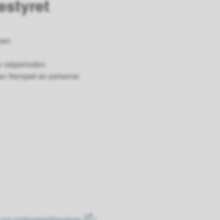
estyret
nen.
v valperioden.
kan fremjast av personar
r om innbyggjarframlegg
)