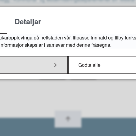
la i kommunelova § 12-1:
Lov om kommunar og fylkeskommunar 
Detaljar
- Lovdata
ukaropplevinga på nettstaden vår, tilpasse innhald og tilby funk
v informasjonskapslar i samsvar med denne fråsegna.
Fann du det du leita etter?
Godta alle
Ja
Nei