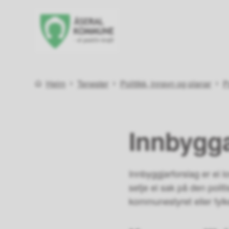
Åseral kommune
Du er her:
Heim
Tenester
Politikk, innsyn og planar
P
Innbygga
Innbyggjarforslag er ei l
setje ei sak på den polit
kommunestyret eller fylke