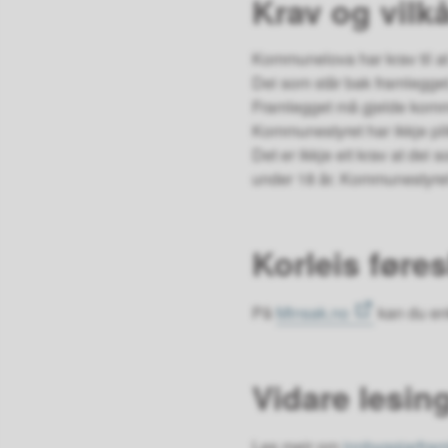
Krav og vilk
Kommunelova har krav til at 
Dei som står bak framlegget,
Framlegget må gjelde kom
Kommunestyret har ikkje pl
Det er ikkje eit krav at dei
under 18 år. Kommunestyret pl
Korleis føre
På
Minsak.no
kan du enk
Vidare lesin
Les meir om
innbyggjarfram