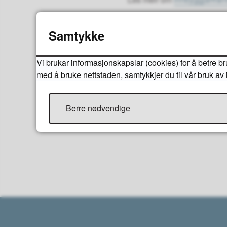
Innbyggjarframlegg er heim
Samtykke
12. Innbyggarmedverknad 
Vi brukar informasjonskapslar (cookies) for å betre br
med å bruke nettstaden, samtykkjer du til vår bruk a
Berre nødvendige