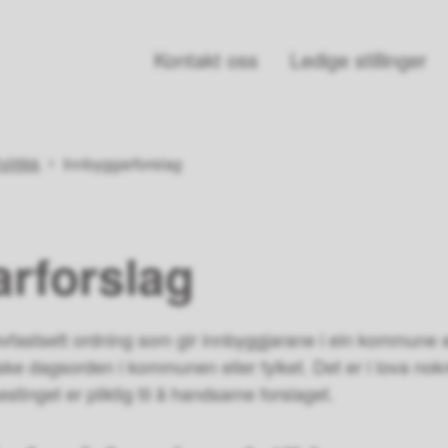
Kontakt oss
Ledige stillinger
olitikk
Innbyggarforslag
rforslag
ovfastsett ordning som gir innbyggjarane i ein kommune eller
iske dagsorden i kommunen eller fylket. Det er i lova nokre
stinget er pliktig til å handsame forslaget.