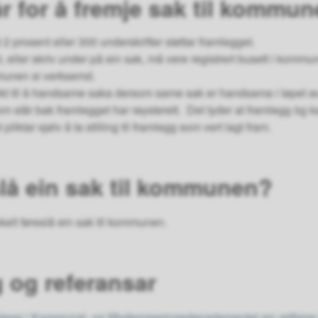
år for å fremje sak til kommun
2 prosent eller 300 underskrifter støttar framlegget.
 eller skriv under på ein sak, må vere registrert busett i kommu
munen si verksemd.
ikt til å handsame saka dersom same sak er handsama i løpet a
 som står bak framlegget har røysterett. Det tyder at framlegg òg 
iktar sjølv å ta stilling til framlegg som vert lagt fram.
slå ein sak til kommunen?
elt føreslå ein sak til kommunen.
g og referansar
legg i Kommunal- og Moderniseringsdepartementet sin rettleia