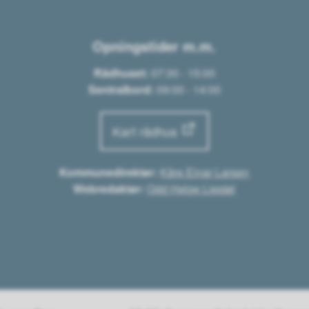
Opningstider m.m.
Rådhuset:
07:30 - 15:00
Sentralbord:
09:00 - 14:00
Kart rådhus
Kommunedirektør:
Kåre Einar Larsen
Webredaktør:
Odd Helge Liestøl