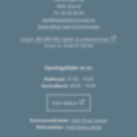
4540 Åseral
Tlf. 38 28 58 00
post@aseral.kommune.no
Send sikker post til kommunen
Org.nr: 964 966 842 (sjekk ut undernummer)
Konto nr: 3148 07 02142
Opningstider m.m.
Rådhuset:
07:30 - 15:00
Sentralbord:
09:00 - 14:00
Kart rådhus
Kommunedirektør:
Kåre Einar Larsen
Webredaktør:
Odd Helge Liestøl