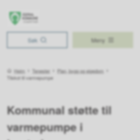
Åseral kommune
Søk
Meny
Du er her:
Heim
Tenester
Plan, bygg og eigedom
Tilskot til varmepumpe
Kommunal støtte til
varmepumpe i