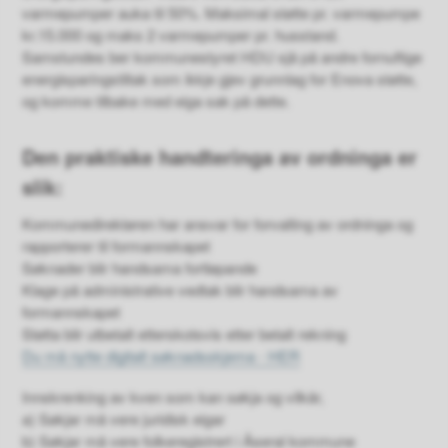
varmepumper auka til 50%. Maksimal støtte pr. varmepumpe
kr.15.000 og maks 2 varmepumper pr. husstand.
Samstundes ber kommunestyret HDU sjå på andre fornuftige
energisparingstiltak som ikkje gjev grunnlag for Enova støtte,
og komme tilbake med eiga sak på dette.
Den praktiske handteringa av ordninga er
slik:
Kommunedirektøren har ansvar for forvalting av ordninga og
rapporterer til formannskapet
Søknader blir handsama fortløpande
Klage på administrative vedtak blir handsama av
formannskapet
Støtta blir utbetalt etterskotsvis etter betalt rekning
Du må nytte digitalt søknadsskjema - HER
Innskrenking av kven som kan søkja og vilkår,
a) Søkjar må vere juridisk eigar
b) Søkjar må vere folkeregistrert i Åseral kommune