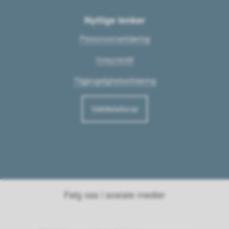
Nyttige lenker
Personvernerklæring
Innsynsrett
Tilgjengelighetserklæring
Vakttelefonar
Følg oss i sosiale medier