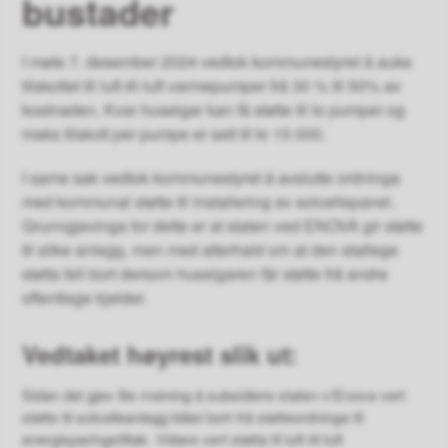
bustader
I møte 7. desember 2024 vedtok kommunestyret å auke
tilskottet til luft-til-luft varmepumper frå 30 % til 50% av
kostnaden. Kvar huseigar kan få støtte til to pumper og
maks tilskott per pumpe er sett til kr 15 000.
I same sak vedtok kommunestyret å avslutte ordninga
med kommunal støtte til installering av solcellepanel.
Grunngjevinga for dette er at staten ved ENOVA gir støtte
til slike anlegg, men med atterhald om at den statlege
støtta fell bort dersom huseigaren får støtte frå andre
offentlege kjelder.
Vedtaket høyrest slik ut:
Sidan det gjev lite meining å subsidiere staten v/Enova vert
støtte til solcelleanlegg blåst bort frå støtteordninga til
energisparingstiltak. Vidare vert støtta til luft-til-luft