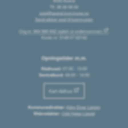
4540 Åseral
Tlf. 38 28 58 00
post@aseral.kommune.no
Send sikker post til kommunen
Org.nr: 964 966 842 (sjekk ut undernummer)
Konto nr: 3148 07 02142
Opningstider m.m.
Rådhuset:
07:30 - 15:00
Sentralbord:
09:00 - 14:00
Kart rådhus
Kommunedirektør:
Kåre Einar Larsen
Webredaktør:
Odd Helge Liestøl