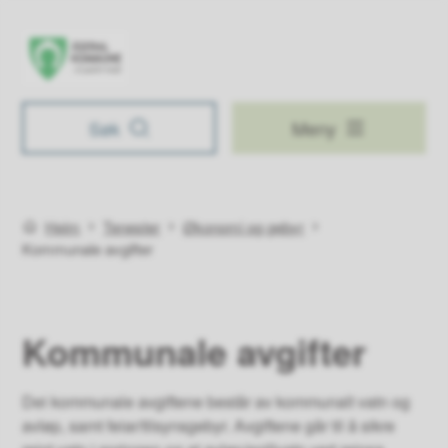
Åseral kommune
Søk
Meny
Du er her:
Heim
Tenester
Økonomi og gebyr
Kommunale avgifter
Kommunale avgifter
Dei kommunale avgiftene består av kommunalt vatn og
avløp, samt feiar/tilsynsgebyr. Avgiftene går til å sikre