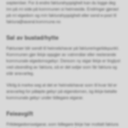
september. For å endre fakturahyppigheit kan du logge deg
inn på mi side på kommunen si heimeside. Endringar gjerast
på mi eigedom og min fakturahyppigheit eller send e-post til
faktura@aseral.kommune.no
Sal av bustad/hytte
Fakturaer blir sendt til heimelshavar på faktureringstidspunkt.
Kommunen gjer ikkje oppgjer av vatnmålar eller resterande
kommunale eigedomsgebyr. Dersom ny eigar ikkje er tinglyst
ved utsending av faktura, så er det seljar som får faktura og
står ansvarleg.
Viktig å merke seg at det er heimelshavar som til kvar tid er
ansvarleg for påløpte gebyr på eigendomen, òg ikkje-betalte
kommunale gebyr under tidlegare eigarar.
Feieavgift
Fritideigedomseigarar, som tidlegare ikkje har mottatt faktura