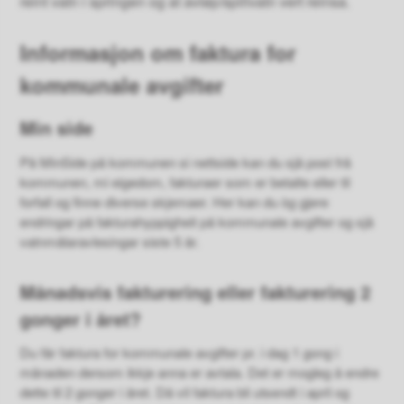
reint vatn i springen og at avløp/spillvatn vert reinsa.
Informasjon om faktura for
kommunale avgifter
Min side
På MinSide på kommunen si nettside kan du sjå post frå
kommunen, mi eigedom, fakturaer som er betalte eller til
forfall og finne diverse skjemaer. Her kan du òg gjere
endringar på fakturahyppigheit på kommunale avgifter og sjå
vatnmålaravlesingar siste 5 år.
Månadsvis fakturering eller fakturering 2
gonger i året?
Du får faktura for kommunale avgifter pr. i dag 1 gong i
månaden dersom ikkje anna er avtala. Det er mogleg å endre
dette til 2 gonger i året. Då vil faktura bli utsendt i april og