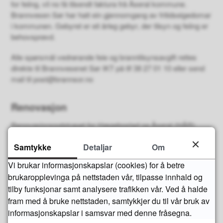
for feiing, vil no få tilsendt faktura frå Åseral kommune.
Brannvesen Sør har hatt ein gjennomgang av fritidseigedomar
i kommunen. Gebyret er eit årleg gebyr, der tilsyn og feiing er
behovsprøvd.
Alle spørsmål vedrørande feie og branntilsynsavgift rettes
direkte til Brannvesenet Sør IKT på tlf 38 27 01 10 eller send
mail til post@brannsor.no
Renovasjon
Renovasjonsselskapet for Hægebostad og Åseral (HÅR)
sender faktura på renovasjon.
Samtykke
Detaljar
Om
Andre spørsmål?
Vi brukar informasjonskapslar (cookies) for å betre
brukaropplevinga på nettstaden vår, tilpasse innhald og
Send mail til faktura@aseral.kommune.no eller kontakte
tilby funksjonar samt analysere trafikken vår. Ved å halde
faktura ansvarleg på 38 28 58 00.
fram med å bruke nettstaden, samtykkjer du til vår bruk av
informasjonskapslar i samsvar med denne fråsegna.