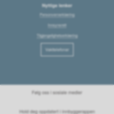
Nyttige lenker
Personvernerklæring
Innsynsrett
Tilgjengelighetserklæring
Vakttelefonar
Følg oss i sosiale medier
Hold deg oppdatert i innbyggerappen