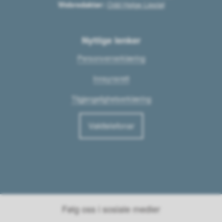
Webredaktør:
Odd Helge Liestøl
Nyttige lenker
Personvernerklæring
Innsynsrett
Tilgjengelighetserklæring
Vakttelefonar
Følg oss i sosiale medier