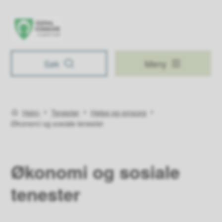
Åseral kommune
Søk
Meny
Du er her:
Heim
Tenester
Helse og omsorg
Økonomi og sosiale tenester
Økonomi og sosiale
tenester