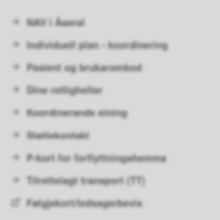
NAV i Åseral
Individuell plan - koordinering
Pasient og brukarombod
Dine rettigheiter
Koordinerande eining
Støttekontakt
P-kort for forflyttningshemma
Tilrettelagt transport (TT)
Følgjekort/ledsagerbevis