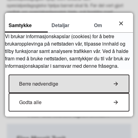
spesialpedagogiske hjelpa barnet skal få. Før det vert gjort
vedtak om spesialpedagogisk hjelp, må foreldre med
foreldreansvar ha gjeve sitt samtykke til dette.
Samtykke
Detaljar
Om
Midt-Agder PPT
Vi brukar informasjonskapslar (cookies) for å betre
brukaropplevinga på nettstaden vår, tilpasse innhald og
tilby funksjonar samt analysere trafikken vår. Ved å halde
fram med å bruke nettstaden, samtykkjer du til vår bruk av
informasjonskapslar i samsvar med denne fråsegna.
Fann du det du leita etter?
Berre nødvendige
Ja
Nei
Godta alle
Har du noen spørsmål?