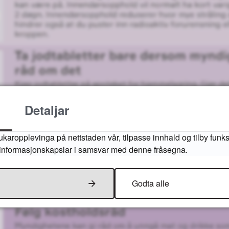
Detaljar
ukaropplevinga på nettstaden vår, tilpasse innhald og tilby funk
v informasjonskapslar i samsvar med denne fråsegna.
Godta alle