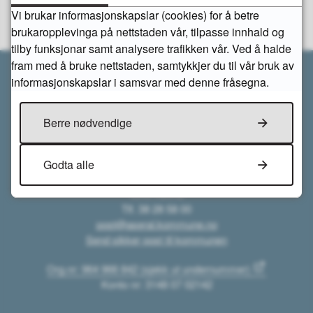
Vi brukar informasjonskapslar (cookies) for å betre
brukaropplevinga på nettstaden vår, tilpasse innhald og
tilby funksjonar samt analysere trafikken vår. Ved å halde
fram med å bruke nettstaden, samtykkjer du til vår bruk av
informasjonskapslar i samsvar med denne fråsegna.
Berre nødvendige
Kontakt oss
Åseral kommune
Godta alle
Gardsvegen 68
4540 Åseral
Tlf. 38 28 58 00
post@aseral.kommune.no
Send sikker post til kommunen
Org.nr: 964 966 842 (sjekk ut undernummer)
Konto nr: 3148 07 02142