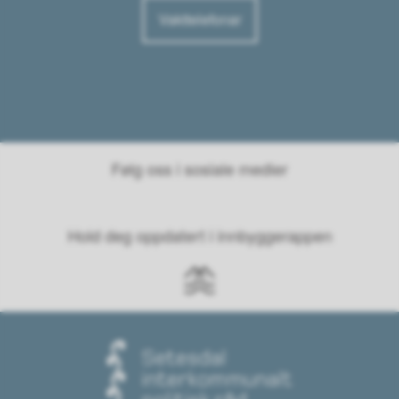
Vakttelefonar
Følg oss i sosiale medier
Hold deg oppdatert i innbyggerappen