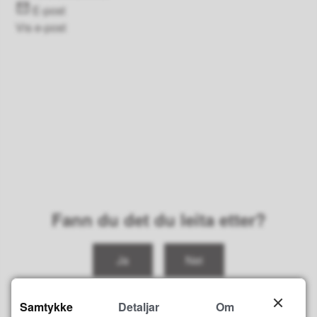
E-post
Vis e-post
Fann du det du leita etter?
Ja
Nei
Samtykke
Detaljar
Om