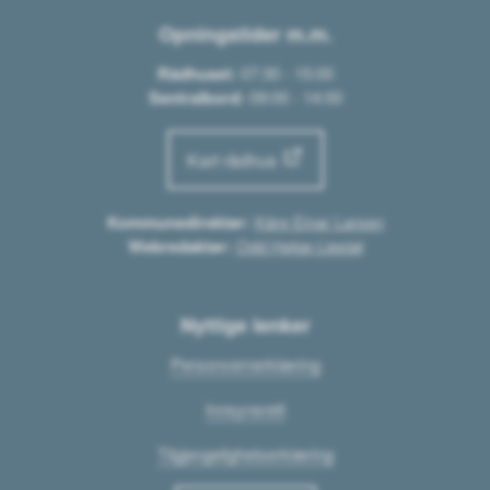
Opningstider m.m.
Rådhuset:
07:30 - 15:00
Sentralbord:
09:00 - 14:00
Kart rådhus
Kommunedirektør:
Kåre Einar Larsen
Webredaktør:
Odd Helge Liestøl
Nyttige lenker
Personvernerklæring
Innsynsrett
Tilgjengelighetserklæring