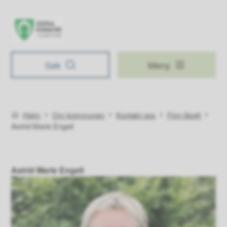
Navn på nettsted
Søk
Meny
Du er her:
Heim
Om kommunen
Kontakt oss
Finn tilsett
Astrid Marie Engeli
Astrid Marie Engeli